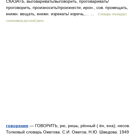
СКАЗАТЬ, выговаривать/выговорить, проговаривать/
проговорить, произносить/произнести, ирон., сов. провещать,
книжн. вещать, книжн. изрекать/ изречь,… …
Словарь-тезаурус
синонимов русской речи
говорение
— ГОВОРИТЬ, рю, ришь; рённый ( ён, ена); несов.
Толковый словарь Ожегова. С.И. Ожегов, Н.Ю. Шведова. 1949