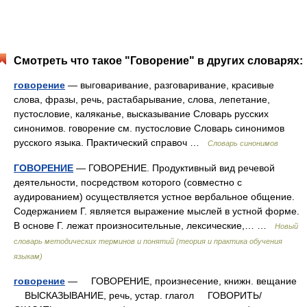
Смотреть что такое "Говорение" в других словарях:
говорение
— выговаривание, разговаривание, красивые
слова, фразы, речь, растабарывание, слова, лепетание,
пустословие, каляканье, высказывание Словарь русских
синонимов. говорение см. пустословие Словарь синонимов
русского языка. Практический справоч …
Словарь синонимов
ГОВОРЕНИЕ
— ГОВОРЕНИЕ. Продуктивный вид речевой
деятельности, посредством которого (совместно с
аудированием) осуществляется устное вербальное общение.
Содержанием Г. является выражение мыслей в устной форме.
В основе Г. лежат произносительные, лексические,… …
Новый
словарь методических терминов и понятий (теория и практика обучения
языкам)
говорение
— ГОВОРЕНИЕ, произнесение, книжн. вещание
ВЫСКАЗЫВАНИЕ, речь, устар. глагол ГОВОРИТЬ/