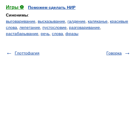
Игры ⚽
Поможем сделать НИР
Синонимы
:
выговаривание
,
высказывание
,
галдение
,
каляканье
,
красивые
слова
,
лепетание
,
пустословие
,
разговаривание
,
растабарывание
,
речь
,
слова
,
фразы
Глоттофагия
Говорка